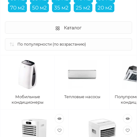
70 м2
50 м2
35 м2
25 м2
20 м2
Каталог
Мобильные
Тепловые насосы
Полупром
кондиционеры
кондиц