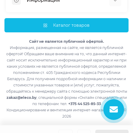
Информация
Тепловые насосы
Мобильные кондиционеры
Доставка и оплата
Полупромышленные кондиционеры
Монтаж
Каталог товаров
Обогреватели
Импортеры
Водонагреватели
Лизинг
Сайт не является публичной офертой.
Информация, размещенная на сайте, не является публичной
Контакты
офертой! Обращаем ваше внимание на то, что данный интернет-
Возврат товара
сайт носит исключительно информационный характер и ни при
Производители
каких условиях не является публичной офертой, определяемой
положениями ст. 405 Гражданского кодекса Республики
Акции
Беларусь. Для получения подробной информации о наличии и
стоимости указанных товаров и (или) услуг, пожалуйста,
обращайтесь к менеджеру сайта с помощью электронной почты
zakaz@eleco.by
, специальной формы «Онлайн специалист» или
по телефонам: тел:
+375 44 525-85-33
Кондиционирование и вентиляция интернет-магазин eleco.by ©
2026