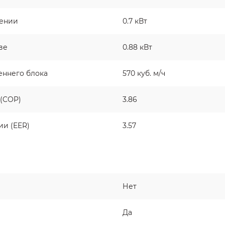
дении
0.7 кВт
ве
0.88 кВт
еннего блока
570 куб. м/ч
(COP)
3.86
и (EER)
3.57
Нет
Да