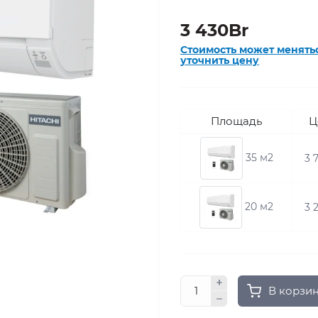
3 430Br
Стоимость может менять
уточнить цену
Площадь
Ц
35 м2
3 
20 м2
3 
В корзи