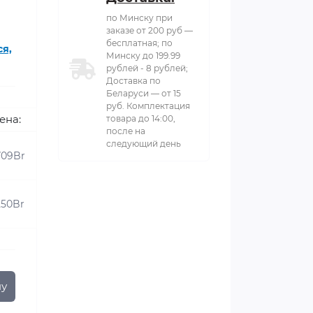
по Минску при
заказе от 200 руб —
бесплатная; по
ся,
Минску до 199.99
рублей - 8 рублей;
Доставка по
Беларуси — от 15
руб. Комплектация
ена:
товара до 14:00,
после на
следующий день
709Br
250Br
ну