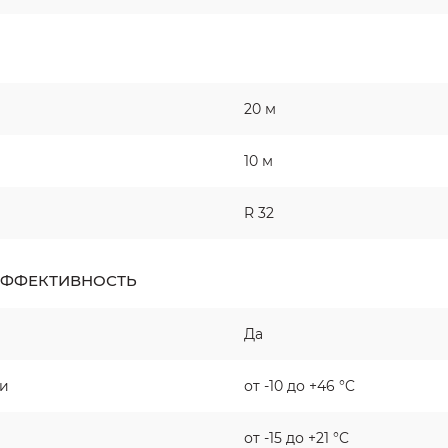
20 м
10 м
R 32
ЭФФЕКТИВНОСТЬ
Да
ии
от -10 до +46 °C
от -15 до +21 °C