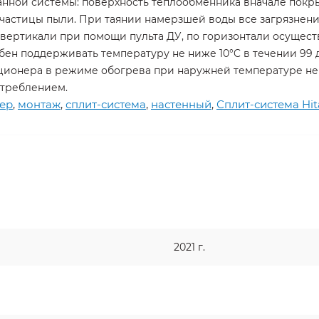
нной системы: поверхность теплообменника вначале покрыв
 частицы пыли. При таянии намерзшей воды все загрязнен
 вертикали при помощи пульта ДУ, по горизонтали осущест
ен поддерживать температуру не ниже 10°C в течении 99 
ионера в режиме обогрева при наружней температуре не 
треблением.
ер
,
монтаж
,
сплит-система
,
настенный
,
Сплит-система Hi
2021 г.