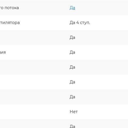
о потока
Да
нтилятора
Да 4 ступ.
Да
ния
Да
Да
Да
Да
Нет
Да