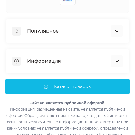
Популярное
Кондиционеры
Вентиляция
Информация
Тепловые насосы
Мобильные кондиционеры
Доставка и оплата
Полупромышленные кондиционеры
Монтаж
Каталог товаров
Обогреватели
Импортеры
Водонагреватели
Лизинг
Сайт не является публичной офертой.
Информация, размещенная на сайте, не является публичной
Контакты
офертой! Обращаем ваше внимание на то, что данный интернет-
Возврат товара
сайт носит исключительно информационный характер и ни при
Производители
каких условиях не является публичной офертой, определяемой
положениями ст. 405 Гражданского кодекса Республики