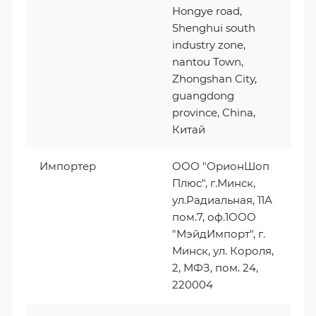
Hongye road,
Shenghui south
industry zone,
nantou Town,
Zhongshan City,
guangdong
province, China,
Китай
Импортер
ООО "ОрионШоп
Плюс", г.Минск,
ул.Радиальная, 11А
пом.7, оф.1ООО
"МэйдИмпорт", г.
Минск, ул. Короля,
2, МФЗ, пом. 24,
220004