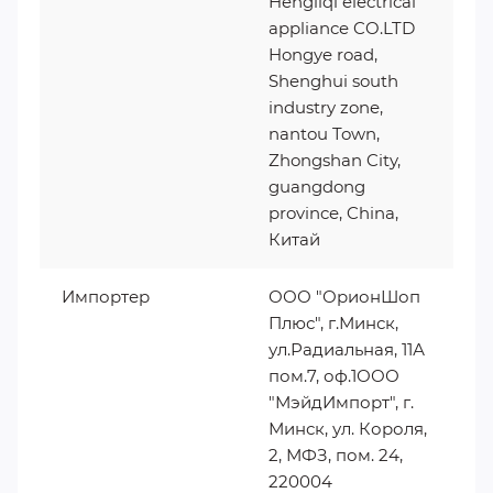
Hengliqi electrical
appliance CO.LTD
Hongye road,
Shenghui south
industry zone,
nantou Town,
Zhongshan City,
guangdong
province, China,
Китай
Импортер
ООО "ОрионШоп
Плюс", г.Минск,
ул.Радиальная, 11А
пом.7, оф.1ООО
"МэйдИмпорт", г.
Минск, ул. Короля,
2, МФЗ, пом. 24,
220004