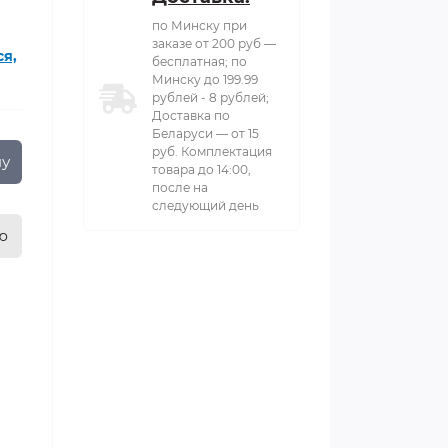
по Минску при
заказе от 200 руб —
ся,
бесплатная; по
Минску до 199.99
рублей - 8 рублей;
Доставка по
Беларуси — от 15
руб. Комплектация
ну
товара до 14:00,
после на
следующий день
ю