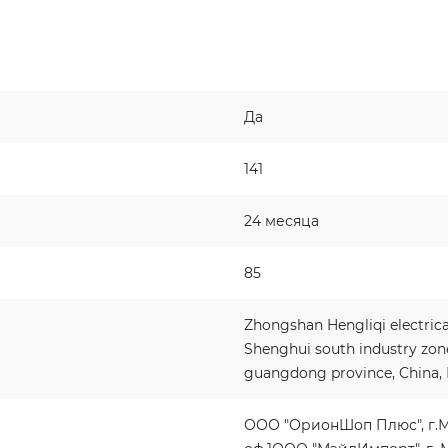
Да
141
24 месяца
85
Zhongshan Hengliqi electric
Shenghui south industry zon
guangdong province, China,
ООО "ОрионШоп Плюс", г.Мин