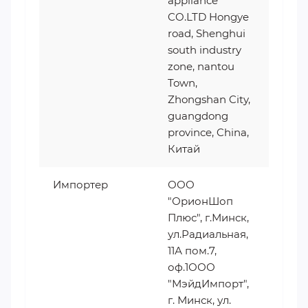
appliance
CO.LTD Hongye
road, Shenghui
south industry
zone, nantou
Town,
Zhongshan City,
guangdong
province, China,
Китай
Импортер
ООО
"ОрионШоп
Плюс", г.Минск,
ул.Радиальная,
11А пом.7,
оф.1ООО
"МэйдИмпорт",
г. Минск, ул.