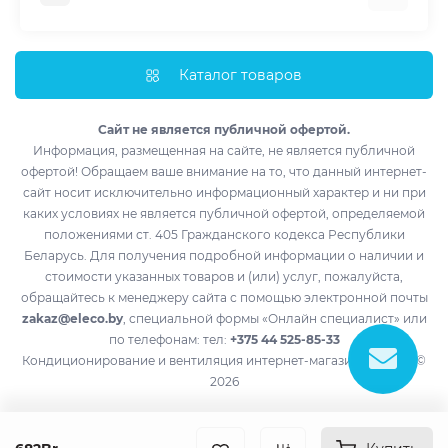
Тепловые насосы
Мобильные кондиционеры
Доставка и оплата
Полупромышленные кондиционеры
Монтаж
Каталог товаров
Обогреватели
Импортеры
Водонагреватели
Лизинг
Сайт не является публичной офертой.
Информация, размещенная на сайте, не является публичной
Контакты
офертой! Обращаем ваше внимание на то, что данный интернет-
Возврат товара
сайт носит исключительно информационный характер и ни при
Производители
каких условиях не является публичной офертой, определяемой
положениями ст. 405 Гражданского кодекса Республики
Акции
Беларусь. Для получения подробной информации о наличии и
стоимости указанных товаров и (или) услуг, пожалуйста,
обращайтесь к менеджеру сайта с помощью электронной почты
zakaz@eleco.by
, специальной формы «Онлайн специалист» или
по телефонам: тел:
+375 44 525-85-33
Кондиционирование и вентиляция интернет-магазин eleco.by ©
2026