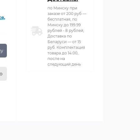
по Минску при
заказе от 200 руб —
ся,
бесплатная; по
Минску до 199.99
рублей - 8 рублей;
Доставка по
Беларуси — от 15
руб. Комплектация
ну
товара до 14:00,
после на
следующий день
ю