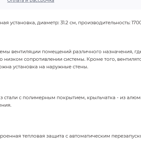
Оплата и рассрочка
я установка, диаметр: 31.2 см, производительность: 1700 
емы вентиляции помещений различного назначения, где
о низком сопротивлении системы. Кроме того, вентилят
ожна установка на наружные стены.
з стали с полимерным покрытием, крыльчатка - из алю
ения.
роенная тепловая защита с автоматическим перезапус