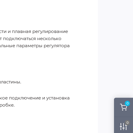
сти и плавная регулирование
ут подключаться несколько
нальные параметры регулятора
пластины.
кое подключение и установка
0
робке.
0